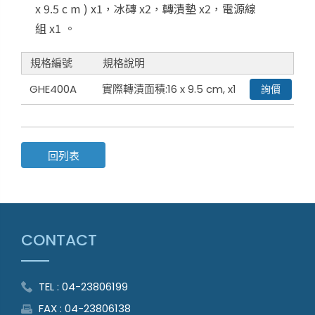
x 9.5 c m ) x1
，冰磚
x
2
，轉漬墊
x2
，電源線
組
x
1
。
規格編號
規格說明
GHE400A
實際轉漬面積:16 x 9.5 cm, x1
詢價
回列表
CONTACT
TEL : 04-23806199
FAX : 04-23806138