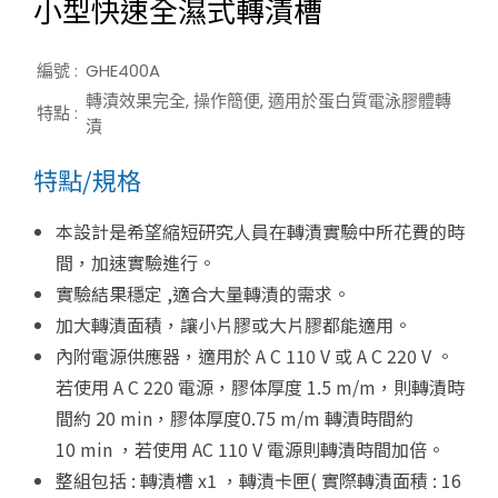
小型快速全濕式轉漬槽
編號 :
GHE400A
轉漬效果完全, 操作簡便, 適用於蛋白質電泳膠體轉
特點 :
漬
特點/規格
本設計是希望縮短研究人員在轉漬實驗中所花費的時
間，加速實驗進行。
實驗結果穩定
,
適合大量轉漬的需求。
加大轉漬面積，讓小片膠或大片膠都能適用。
內附電源供應器，適用於
A
C
110 V
或
A
C
220 V
。
若使用
A
C
220
電源，膠体厚度
1
.5 m/m
，則轉漬時
間約
2
0
min
，膠体厚度
0
.75 m/m
轉漬時間約
1
0
min
，若使用
A
C
110 V
電源則轉漬時間加倍。
整組包括
:
轉漬槽
x
1
，轉漬卡匣
(
實際轉漬面積
:
1
6