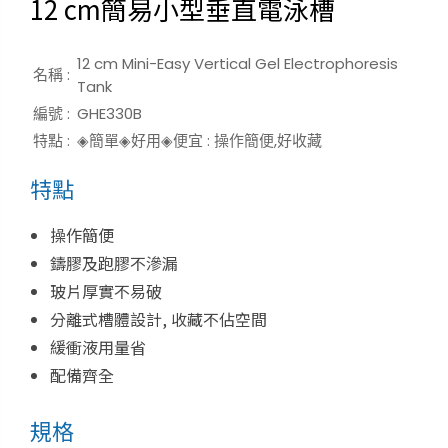
12 cm簡易小型垂直電泳槽
12 cm Mini-Easy Vertical Gel Electrophoresis
名稱 :
Tank
編號 :
GHE330B
特點 :
◈簡單◈好用◈便宜 : 操作簡便,好收藏
特點
操作簡便
鑄膠及跑膠不滲漏
玻片厚實不易破
分離式槽體設計, 收藏不佔空間
緩衝液用量省
配備齊全
規格