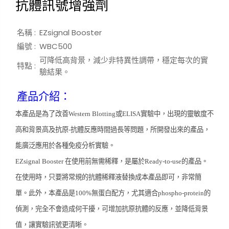
抗體訊號增強劑
名稱 :
EZsignal Booster
編號 :
WBC500
可降低高背景，減少非特異性調帶，穩定每次的實
特點 :
驗結果。
產品介紹：
本產品是為了改善
Western Blotting
或
ELISA
實驗中，出現的靈敏度不
高和背景高及抗原
-
抗體反應時間過長等問題，所開發出來的產品，
能廣泛應用於各種免疫分析實驗。
EZsignal Booster
在使用前無需稀釋，是屬於
Ready-to-use
的產品。
在使用時，只要將常規的抗體稀釋液替換成本產品即可，非常簡
單。此外，本產品是
100%
無蛋白配方，尤其適合
phospho-protein
的
偵測，完全不會造成何干擾，可增加抗原抗體的反應，並降低背景
值，讓實驗訊號更清晰。