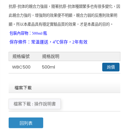
-
-
抗原
抗体的親合力強弱，隨著抗原
抗体種類繁多也有很多變化，因
此親合力強的，增強劑的效果便不明顯，親合力弱的反應則效果明
顯。所以本產品具有穩定實驗品質的效果，才是本產品的目的。
包裝內容物：
500ml/
瓶
保存條件：常溫運送，
4
℃
保存，
2
年有效
規格編號
規格說明
WBC500
500ml
詢價
檔案下載
檔案下載 : 操作說明書
回列表