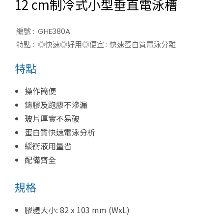
12 cm制冷式小型垂直電泳槽
編號 :
GHE380A
特點 :
◎快速◎好用◎便宜 : 快速蛋白質電泳分離
特點
操作簡便
鑄膠及跑膠不滲漏
玻片厚實不易破
蛋白質快速電泳分析
緩衝液用量省
配備齊全
規格
膠體大小: 82 x 103 mm (WxL)